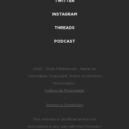
TWITTER
INSTAGRAM
THREADS
PODCAST
2002 - 2026 F1Mania.net - Mania de
Velocidade. Copyright. Todos os Direitos
Reservados.
Política de Privacidade
-
Termos e Condições
This website is unofficial and is not
associated in any way with the Formula 1