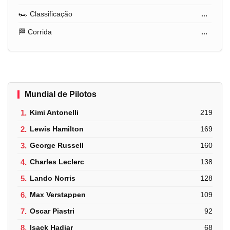
🏎️ Classificação
...
🏁 Corrida
...
Mundial de Pilotos
1.
Kimi Antonelli
219
2.
Lewis Hamilton
169
3.
George Russell
160
4.
Charles Leclerc
138
5.
Lando Norris
128
6.
Max Verstappen
109
7.
Oscar Piastri
92
8.
Isack Hadjar
68