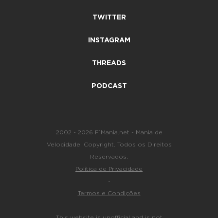
TWITTER
INSTAGRAM
THREADS
PODCAST
2002 - 2026 F1Mania.net - Mania de
Velocidade. Copyright. Todos os Direitos
Reservados.
Política de Privacidade
-
Termos e Condições
This website is unofficial and is not