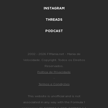
INSTAGRAM
THREADS
PODCAST
2002 - 2026 F1Mania.net - Mania de
Velocidade. Copyright. Todos os Direitos
Reservados.
Política de Privacidade
-
Termos e Condições
This website is unofficial and is not
associated in any way with the Formula 1