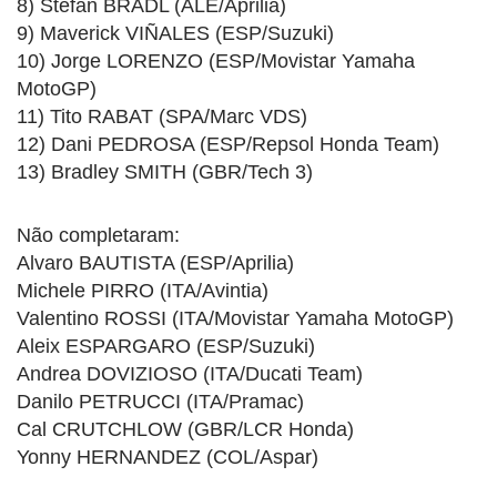
8) Stefan BRADL (ALE/Aprilia)
9) Maverick VIÑALES (ESP/Suzuki)
10) Jorge LORENZO (ESP/Movistar Yamaha
MotoGP)
11) Tito RABAT (SPA/Marc VDS)
12) Dani PEDROSA (ESP/Repsol Honda Team)
13) Bradley SMITH (GBR/Tech 3)
Não completaram:
Alvaro BAUTISTA (ESP/Aprilia)
Michele PIRRO (ITA/Avintia)
Valentino ROSSI (ITA/Movistar Yamaha MotoGP)
Aleix ESPARGARO (ESP/Suzuki)
Andrea DOVIZIOSO (ITA/Ducati Team)
Danilo PETRUCCI (ITA/Pramac)
Cal CRUTCHLOW (GBR/LCR Honda)
Yonny HERNANDEZ (COL/Aspar)