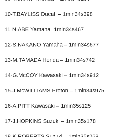
10-T.BAYLISS Ducati – 1min34s398
11-N.ABE Yamaha- 1min34s467
12-S.NAKANO Yamaha – 1min34s677
13-M.TAMADA Honda – 1min34s742
14-G.McCOY Kawasaki – 1min34s912
15-J.McWILLIAMS Proton – 1min34s975
16-A.PITT Kawasaki – 1min35s125
17-J.HOPKINS Suzuki – 1min35s178
18-K.ROBERTS Suzuki – 1min35s269