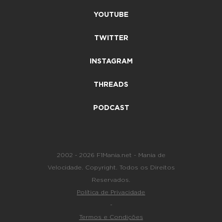
YOUTUBE
TWITTER
INSTAGRAM
THREADS
PODCAST
2002 - 2026 F1Mania.net - Mania de
Velocidade. Copyright. Todos os Direitos
Reservados.
Política de Privacidade
-
Termos e Condições