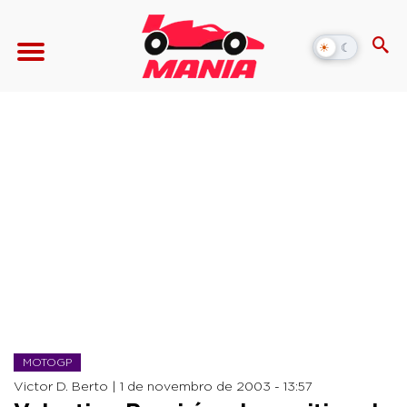
☀
☾
Alternar
modo
escuro
MOTOGP
Victor D. Berto |
1 de novembro de 2003 - 13:57