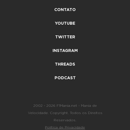
CONTATO
YOUTUBE
TWITTER
INSTAGRAM
THREADS
PODCAST
2002 - 2026 F1Mania.net - Mania de
Velocidade. Copyright. Todos os Direitos
Reservados.
Política de Privacidade