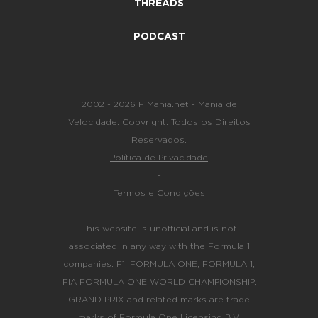
THREADS
PODCAST
2002 - 2026 F1Mania.net - Mania de
Velocidade. Copyright. Todos os Direitos
Reservados.
Política de Privacidade
-
Termos e Condições
This website is unofficial and is not
associated in any way with the Formula 1
companies. F1, FORMULA ONE, FORMULA 1,
FIA FORMULA ONE WORLD CHAMPIONSHIP,
GRAND PRIX and related marks are trade
marks of Formula One Licensing B.V.