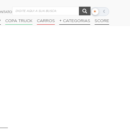
☀
☾
NTATO
Alternar
modo
P
COPA TRUCK
CARROS
+ CATEGORIAS
SCORE
escuro