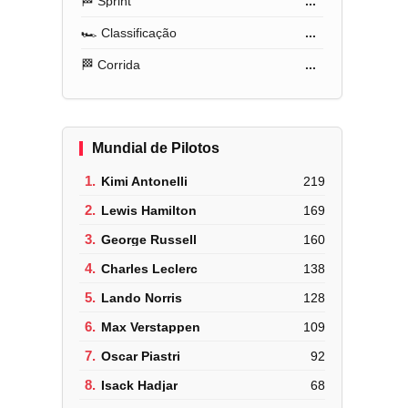
🏁 Sprint
...
🏎️ Classificação
...
🏁 Corrida
...
Mundial de Pilotos
1.
Kimi Antonelli
219
2.
Lewis Hamilton
169
3.
George Russell
160
4.
Charles Leclerc
138
5.
Lando Norris
128
6.
Max Verstappen
109
7.
Oscar Piastri
92
8.
Isack Hadjar
68