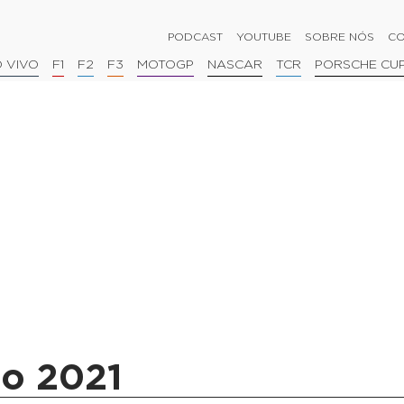
PODCAST
YOUTUBE
SOBRE NÓS
CO
 VIVO
F1
F2
F3
MOTOGP
NASCAR
TCR
PORSCHE CU
ão 2021