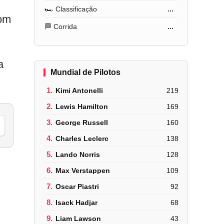
🏎️ Classificação
...
com
🏁 Corrida
...
a
Mundial de Pilotos
1.
Kimi Antonelli
219
2.
Lewis Hamilton
169
3.
George Russell
160
4.
Charles Leclerc
138
5.
Lando Norris
128
6.
Max Verstappen
109
7.
Oscar Piastri
92
8.
Isack Hadjar
68
9.
Liam Lawson
43