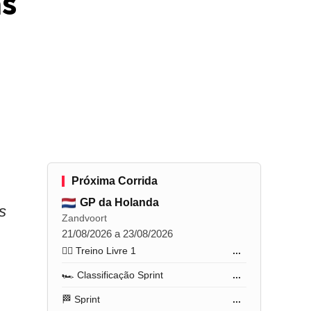
as
Próxima Corrida
GP da Holanda
s
Zandvoort
21/08/2026 a 23/08/2026
🏋️‍♂️ Treino Livre 1
...
🏎️ Classificação Sprint
...
🏁 Sprint
...