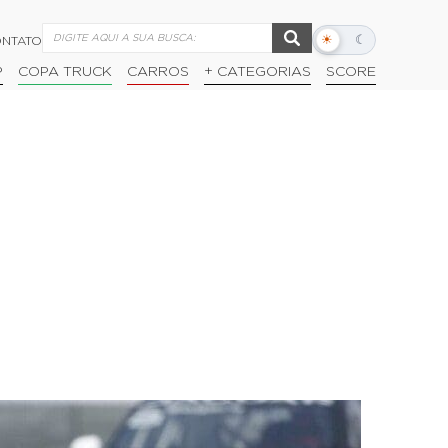
☀
☾
NTATO
Alternar
modo
P
COPA TRUCK
CARROS
+ CATEGORIAS
SCORE
escuro