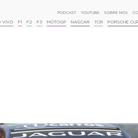
PODCAST
YOUTUBE
SOBRE NÓS
CO
 VIVO
F1
F2
F3
MOTOGP
NASCAR
TCR
PORSCHE CU