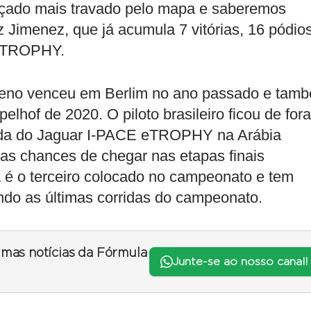
raçado mais travado pelo mapa e saberemos
z Jimenez, que já acumula 7 vitórias, 16 pódio
 eTROPHY.
eno venceu em Berlim no ano passado e tam
elhof de 2020. O piloto brasileiro ficou de fora
ada do Jaguar I-PACE eTROPHY na Arábia
as chances de chegar nas etapas finais
á é o terceiro colocado no campeonato e tem
endo as últimas corridas do campeonato.
timas notícias da Fórmula
Junte-se ao nosso canal!