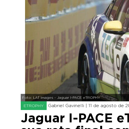
Foto: LAT Images - Jaguar I-PACE eTROPHY
Gabriel Gavinelli |
11 de agosto de 2
ETROPHY
Jaguar I-PACE 