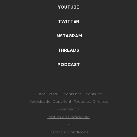
YOUTUBE
TWITTER
INSTAGRAM
THREADS
PODCAST
2002 - 2026 F1Mania.net - Mania de
Velocidade. Copyright. Todos os Direitos
Reservados.
Política de Privacidade
-
Termos e Condições