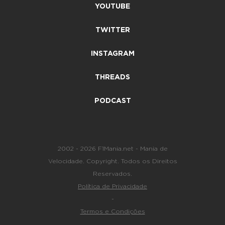
YOUTUBE
TWITTER
INSTAGRAM
THREADS
PODCAST
2002 - 2026 F1Mania.net - Mania de
Velocidade. Copyright. Todos os Direitos
Reservados.
Política de Privacidade
-
Termos e Condições