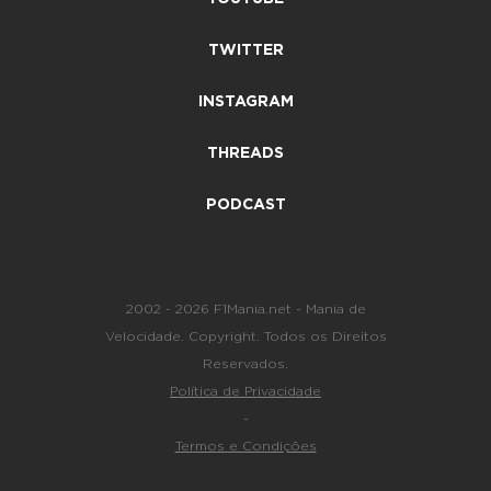
TWITTER
INSTAGRAM
THREADS
PODCAST
2002 - 2026 F1Mania.net - Mania de
Velocidade. Copyright. Todos os Direitos
Reservados.
Política de Privacidade
-
Termos e Condições