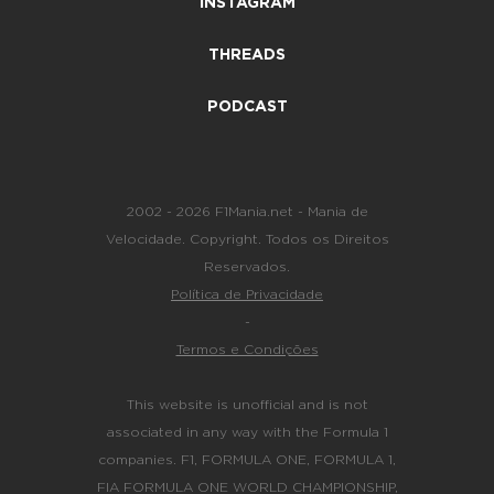
INSTAGRAM
THREADS
PODCAST
2002 - 2026 F1Mania.net - Mania de
Velocidade. Copyright. Todos os Direitos
Reservados.
Política de Privacidade
-
Termos e Condições
This website is unofficial and is not
associated in any way with the Formula 1
companies. F1, FORMULA ONE, FORMULA 1,
FIA FORMULA ONE WORLD CHAMPIONSHIP,