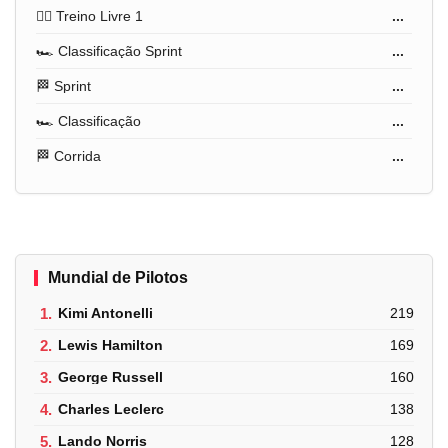
🏋️‍♂️ Treino Livre 1
...
🏎️ Classificação Sprint
...
🏁 Sprint
...
🏎️ Classificação
...
🏁 Corrida
...
Mundial de Pilotos
1.
Kimi Antonelli
219
2.
Lewis Hamilton
169
3.
George Russell
160
4.
Charles Leclerc
138
5.
Lando Norris
128