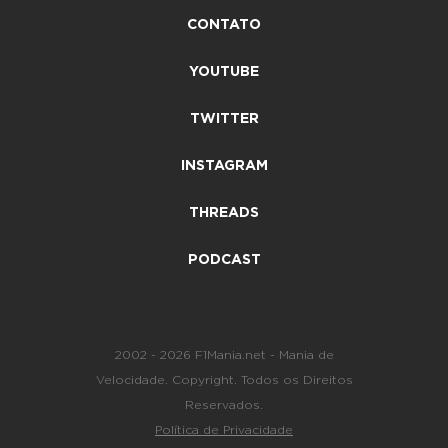
CONTATO
YOUTUBE
TWITTER
INSTAGRAM
THREADS
PODCAST
2002 - 2026 F1Mania.net - Mania de
Velocidade. Copyright. Todos os Direitos
Reservados.
Política de Privacidade