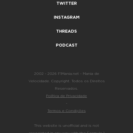
TWITTER
INSTAGRAM
THREADS
PODCAST
2002 - 2026 F1Mania.net - Mania de
Velocidade. Copyright. Todos os Direitos
Reservados.
Política de Privacidade
-
Termos e Condições
This website is unofficial and is not
associated in any way with the Formula 1