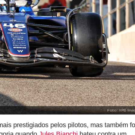
Foto: XPB Ima
ais prestigiados pelos pilotos, mas também fo
egoria quando
Jules Bianchi
bateu contra um