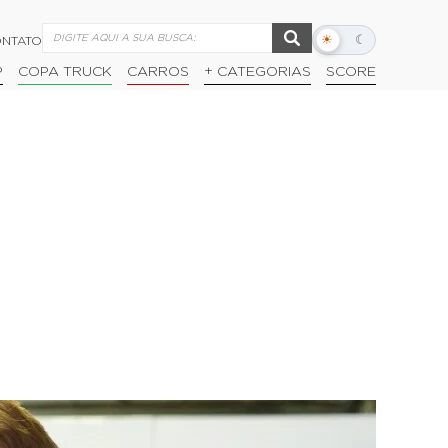
☀
☾
NTATO
Alternar
modo
P
COPA TRUCK
CARROS
+ CATEGORIAS
SCORE
escuro