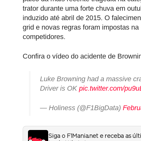
trator durante uma forte chuva em outu
induzido até abril de 2015. O falecim
grid e novas regras foram impostas na
competidores.
Confira o vídeo do acidente de Brownin
Luke Browning had a massive cra
Driver is OK
pic.twitter.com/pu
— Holiness (@F1BigData)
Febru
Siga o F1Mania.net e receba as úl