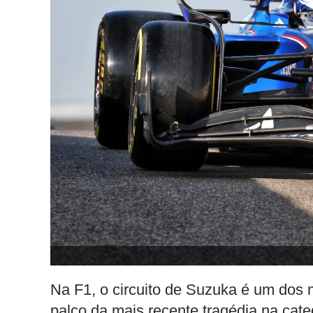
Na F1, o circuito de Suzuka é um dos m
palco da mais recente tragédia na cat