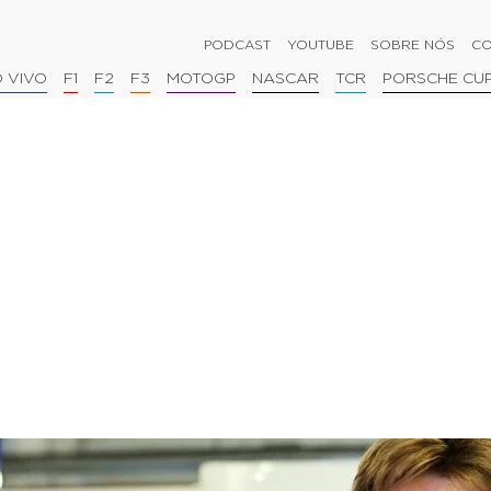
PODCAST
YOUTUBE
SOBRE NÓS
CO
 VIVO
F1
F2
F3
MOTOGP
NASCAR
TCR
PORSCHE CU