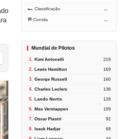
🏎️ Classificação
...
ado
ara
🏁 Corrida
...
Mundial de Pilotos
1.
Kimi Antonelli
219
2.
Lewis Hamilton
169
3.
George Russell
160
4.
Charles Leclerc
138
5.
Lando Norris
128
6.
Max Verstappen
109
7.
Oscar Piastri
92
8.
Isack Hadjar
68
9.
Liam Lawson
43