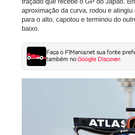
traçado que recebe o GP do Japão. Bro
aproximação da curva, rodou e atingiu 
para o alto, capotou e terminou do ou
baixo.
Faça o F1Mania.net sua fonte pref
também no
Google Discover
.