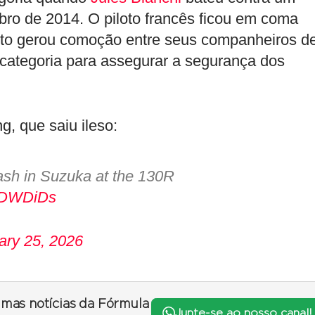
bro de 2014. O piloto francês ficou em coma
ento gerou comoção entre seus companheiros d
 categoria para assegurar a segurança dos
g, que saiu ileso:
sh in Suzuka at the 130R
9uDWDiDs
ary 25, 2026
timas notícias da Fórmula
Junte-se ao nosso canal!