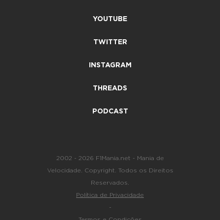
YOUTUBE
TWITTER
INSTAGRAM
THREADS
PODCAST
2002 - 2026 F1Mania.net - Mania de
Velocidade. Copyright. Todos os Direitos
Reservados.
Política de Privacidade
-
Termos e Condições