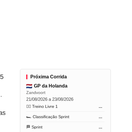
15
Próxima Corrida
GP da Holanda
Zandvoort
.
21/08/2026 a 23/08/2026
🏋️‍♂️ Treino Livre 1
...
as
🏎️ Classificação Sprint
...
🏁 Sprint
...