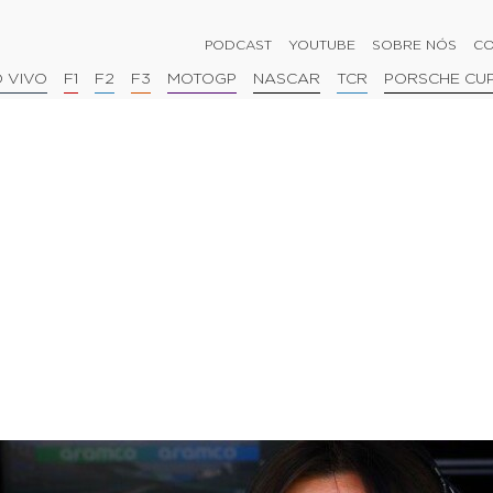
PODCAST
YOUTUBE
SOBRE NÓS
CO
 VIVO
F1
F2
F3
MOTOGP
NASCAR
TCR
PORSCHE CU