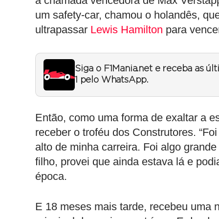
a chamada vencedora de Max Verstappe
um safety-car, chamou o holandês, que 
ultrapassar
Lewis Hamilton
para vencer
Siga o F1Mania.net e receba as úl
1 pelo WhatsApp.
Então, como uma forma de exaltar a est
receber o troféu dos Construtores. “Fo
alto de minha carreira. Foi algo grand
filho, provei que ainda estava lá e pod
época.
E 18 meses mais tarde, recebeu uma n