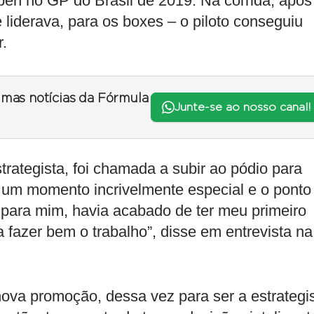
n no GP do Brasil de 2019. Na corrida, após
liderava, para os boxes – o piloto conseguiu
.
timas notícias da Fórmula
Junte-se ao nosso canal!
rategista, foi chamada a subir ao pódio para
i um momento incrivelmente especial e o ponto
e para mim, havia acabado de ter meu primeiro
ia fazer bem o trabalho”, disse em entrevista na
ova promoção, dessa vez para ser a estrategi