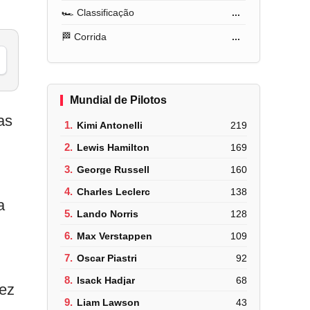
🏎️ Classificação
...
🏁 Corrida
...
Mundial de Pilotos
as
1.
Kimi Antonelli
219
2.
Lewis Hamilton
169
3.
George Russell
160
4.
Charles Leclerc
138
a
5.
Lando Norris
128
6.
Max Verstappen
109
7.
Oscar Piastri
92
8.
Isack Hadjar
68
fez
9.
Liam Lawson
43