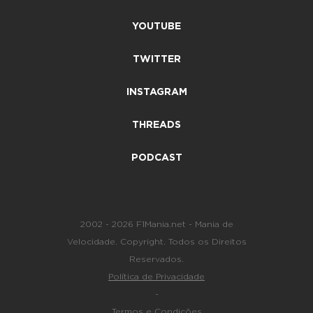
YOUTUBE
TWITTER
INSTAGRAM
THREADS
PODCAST
2002 - 2026 F1Mania.net - Mania de
Velocidade. Copyright. Todos os Direitos
Reservados.
Política de Privacidade
-
Termos e Condições