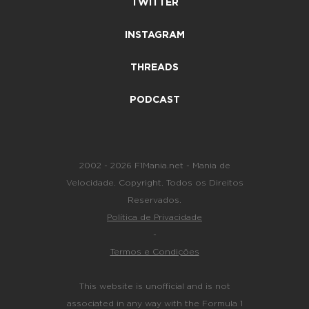
TWITTER
INSTAGRAM
THREADS
PODCAST
2002 - 2026 F1Mania.net - Mania de
Velocidade. Copyright. Todos os Direitos
Reservados.
Política de Privacidade
-
Termos e Condições
This website is unofficial and is not
associated in any way with the Formula 1