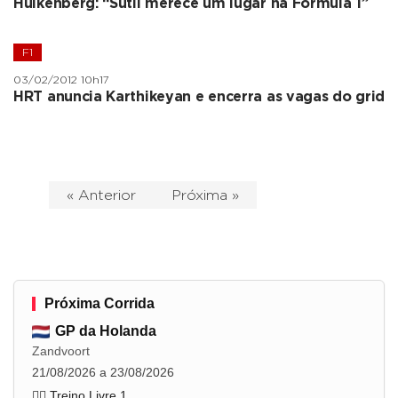
Hulkenberg: “Sutil merece um lugar na Fórmula 1”
F1
03/02/2012 10h17
HRT anuncia Karthikeyan e encerra as vagas do grid
« Anterior
Próxima »
Próxima Corrida
GP da Holanda
Zandvoort
21/08/2026 a 23/08/2026
🏋️‍♂️ Treino Livre 1
...