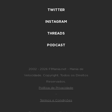
TWITTER
INSTAGRAM
THREADS
PODCAST
2002 - 2026 F1Mania.net - Mania de
Velocidade. Copyright. Todos os Direitos
Reservados.
Política de Privacidade
-
Termos e Condições