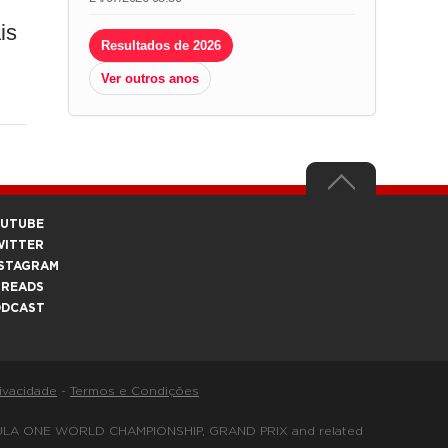
is
Resultados de 2026
Ver outros anos
OUTUBE
WITTER
STAGRAM
HREADS
ODCAST
rivacidade
-
Termos e Condições
FORMULA ONE WORLD CHAMPIONSHIP, GRAND PRIX and related