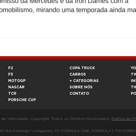
romisso da Mercedes e da Iron Dames com a
tomobilismo, mirando uma temporada ainda ma
F2
COPA TRUCK
Y
F3
CARROS
T
MOTOGP
+ CATEGORIAS
IN
NASCAR
SOBRE NÓS
T
TCR
CONTATO
P
PORSCHE CUP
a de Velocidade. Copyright. Todos os Direitos Reservados.
Política de P
 way with the Formula 1 companies. F1, FORMULA ONE, FORMULA 1, FIA 