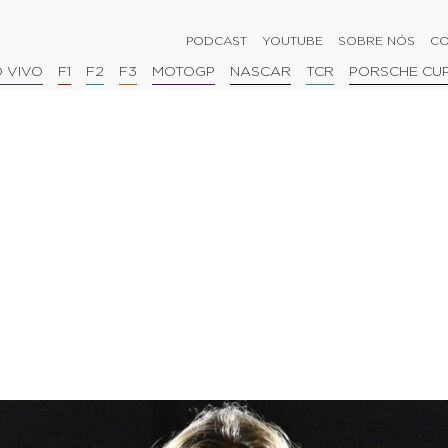
PODCAST
YOUTUBE
SOBRE NÓS
CO
 VIVO
F1
F2
F3
MOTOGP
NASCAR
TCR
PORSCHE CU