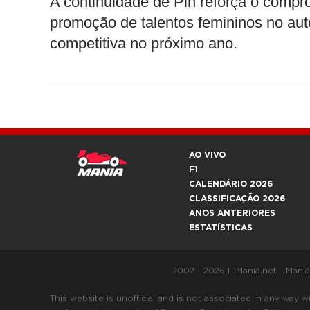
A continuidade de Pin reforça o comp
promoção de talentos femininos no au
competitiva no próximo ano.
AO VIVO
F1
CALENDÁRIO 2026
CLASSIFICAÇÃO 2026
ANOS ANTERIORES
ESTATÍSTICAS
2002 - 2026 F1Mania.net - Mani
This website is unofficial and is not associated in any