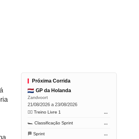
Próxima Corrida
á
GP da Holanda
Zandvoort
ria
21/08/2026 a 23/08/2026
🏋️‍♂️ Treino Livre 1
...
🏎️ Classificação Sprint
...
🏁 Sprint
...
ma