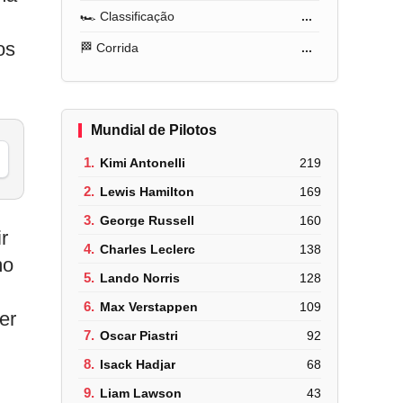
🏎️ Classificação
...
os
🏁 Corrida
...
Mundial de Pilotos
1.
Kimi Antonelli
219
2.
Lewis Hamilton
169
3.
George Russell
160
r
4.
Charles Leclerc
138
mo
5.
Lando Norris
128
6.
Max Verstappen
109
er
7.
Oscar Piastri
92
8.
Isack Hadjar
68
9.
Liam Lawson
43