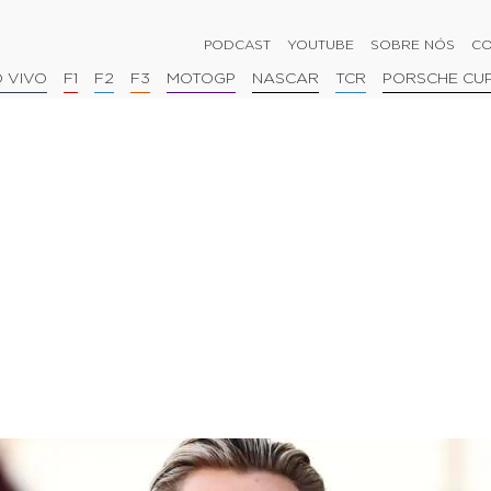
PODCAST
YOUTUBE
SOBRE NÓS
CO
 VIVO
F1
F2
F3
MOTOGP
NASCAR
TCR
PORSCHE CU