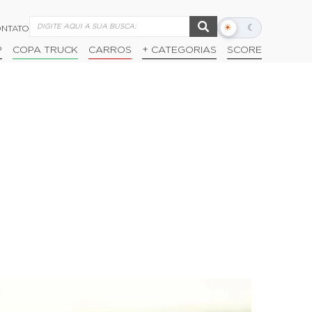
☀
☾
NTATO
Alternar
modo
P
COPA TRUCK
CARROS
+ CATEGORIAS
SCORE
escuro