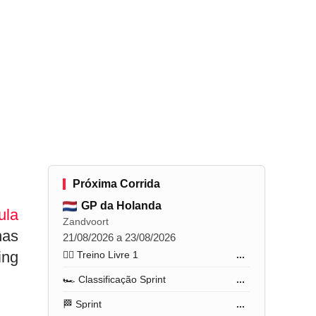
Próxima Corrida
GP da Holanda
ula
Zandvoort
nas
21/08/2026 a 23/08/2026
ing
🏋️‍♂️ Treino Livre 1
...
🏎️ Classificação Sprint
...
🏁 Sprint
...