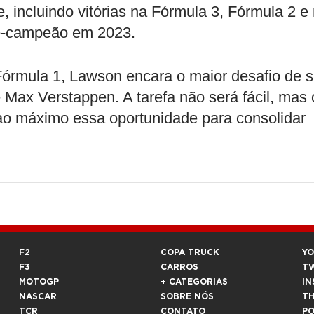
, incluindo vitórias na Fórmula 3, Fórmula 2 e
ce-campeão em 2023.
órmula 1, Lawson encara o maior desafio de 
 Max Verstappen. A tarefa não será fácil, mas 
 ao máximo essa oportunidade para consolidar
F2
COPA TRUCK
Y
F3
CARROS
T
MOTOGP
+ CATEGORIAS
IN
NASCAR
SOBRE NÓS
T
TCR
CONTATO
P