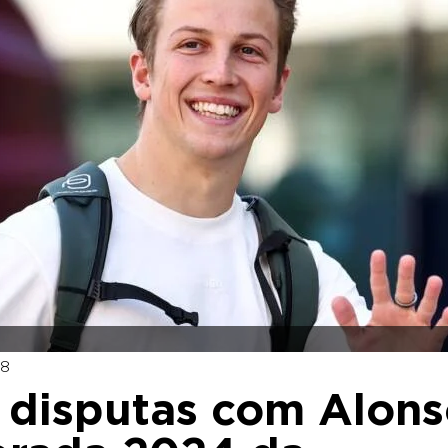
48
disputas com Alon