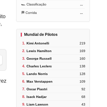
🏎️ Classificação
...
🏁 Corrida
...
ito
,
Mundial de Pilotos
1.
Kimi Antonelli
219
2.
Lewis Hamilton
169
3.
George Russell
160
4.
Charles Leclerc
138
5.
Lando Norris
128
rez
6.
Max Verstappen
109
7.
Oscar Piastri
92
8.
Isack Hadjar
68
9.
Liam Lawson
43