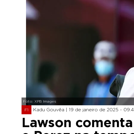
Foto: XPB Images
Kadu Gouvêa |
19 de janeiro de 2025 - 09:
F1
Lawson comenta 