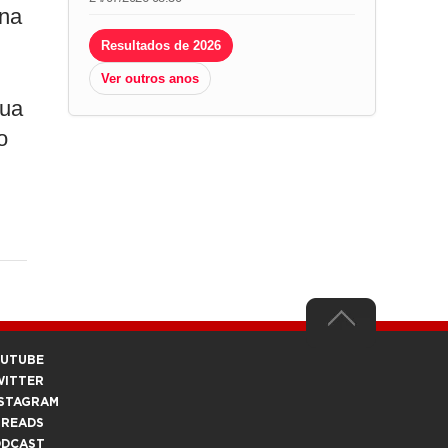
 na
Resultados de 2026
Ver outros anos
sua
o
OUTUBE
WITTER
STAGRAM
HREADS
ODCAST