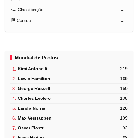
🏎️ Classificação
...
🏁 Corrida
...
Mundial de Pilotos
1.
Kimi Antonelli
219
2.
Lewis Hamilton
169
3.
George Russell
160
4.
Charles Leclerc
138
5.
Lando Norris
128
6.
Max Verstappen
109
7.
Oscar Piastri
92
8.
Isack Hadjar
68