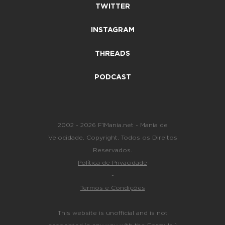
TWITTER
INSTAGRAM
THREADS
PODCAST
2002 - 2026 F1Mania.net - Mania de
Velocidade. Copyright. Todos os Direitos
Reservados.
Política de Privacidade
-
Termos e Condições
This website is unofficial and is not