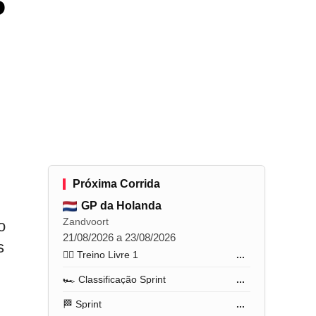
5
Próxima Corrida
GP da Holanda
Zandvoort
o
21/08/2026 a 23/08/2026
s
🏋️‍♂️ Treino Livre 1
...
🏎️ Classificação Sprint
...
🏁 Sprint
...