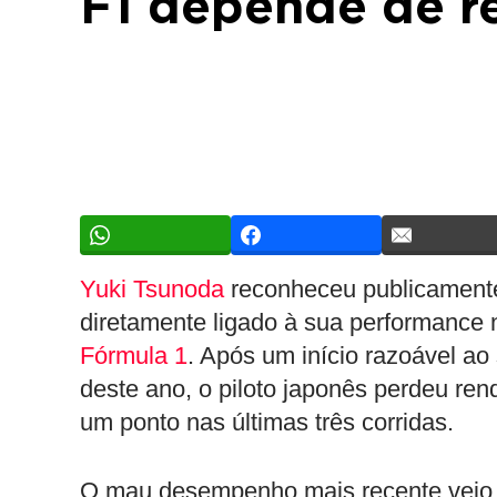
F1 depende de r
Yuki Tsunoda
reconheceu publicamente
diretamente ligado à sua performance
Fórmula 1
. Após um início razoável ao 
deste ano, o piloto japonês perdeu re
um ponto nas últimas três corridas.
O mau desempenho mais recente veio 