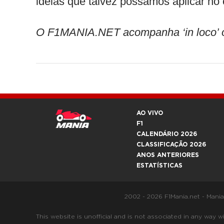
ideias que talvez possamos aplicar no 
O F1MANIA.NET acompanha ‘in loco’ o
AO VIVO
F1
CALENDÁRIO 2026
CLASSIFICAÇÃO 2026
ANOS ANTERIORES
ESTATÍSTICAS
2002 - 2026 F1Mania.net - Mani
This website is unofficial and is not associated in any