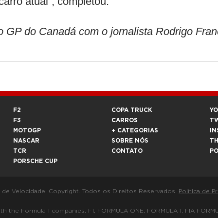
carro atual”, completou.
 GP do Canadá com o jornalista Rodrigo Fran
F2
COPA TRUCK
Y
F3
CARROS
T
MOTOGP
+ CATEGORIAS
IN
NASCAR
SOBRE NÓS
T
TCR
CONTATO
P
PORSCHE CUP
a de Velocidade. Copyright. Todos os Direitos Reservados.
Política de P
 way with the Formula 1 companies. F1, FORMULA ONE, FORMULA 1, FIA 