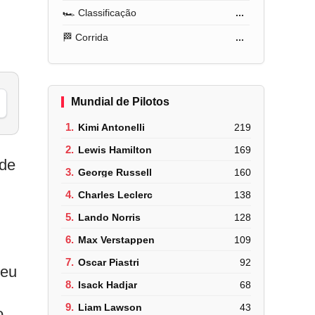
🏎️ Classificação
...
🏁 Corrida
...
Mundial de Pilotos
1.
Kimi Antonelli
219
2.
Lewis Hamilton
169
nde
3.
George Russell
160
4.
Charles Leclerc
138
5.
Lando Norris
128
6.
Max Verstappen
109
7.
Oscar Piastri
92
ceu
8.
Isack Hadjar
68
9.
Liam Lawson
43
o