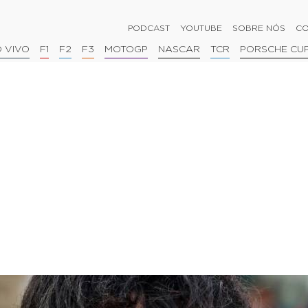
PODCAST
YOUTUBE
SOBRE NÓS
CO
 VIVO
F1
F2
F3
MOTOGP
NASCAR
TCR
PORSCHE CU