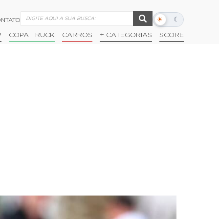
☀
☾
NTATO
Alternar
modo
P
COPA TRUCK
CARROS
+ CATEGORIAS
SCORE
escuro