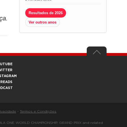
Resultados de 2026
ça.
Ver outros anos
OUTUBE
WITTER
STAGRAM
HREADS
ODCAST
rivacidade
-
Termos e Condições
FORMULA ONE WORLD CHAMPIONSHIP, GRAND PRIX and related