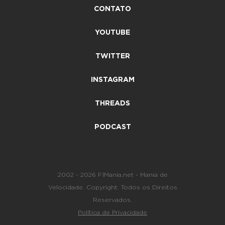
CONTATO
YOUTUBE
TWITTER
INSTAGRAM
THREADS
PODCAST
2002 - 2026 F1Mania.net - Mania de
Velocidade. Copyright. Todos os Direitos
Reservados.
Política de Privacidade
-