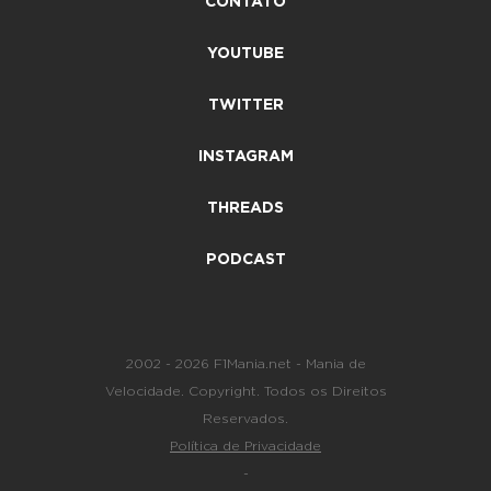
CONTATO
YOUTUBE
TWITTER
INSTAGRAM
THREADS
PODCAST
2002 - 2026 F1Mania.net - Mania de
Velocidade. Copyright. Todos os Direitos
Reservados.
Política de Privacidade
-