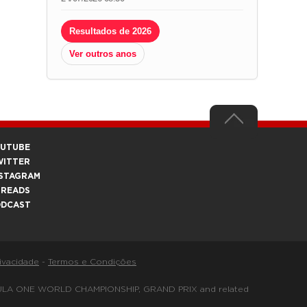
Resultados de 2026
Ver outros anos
OUTUBE
WITTER
STAGRAM
HREADS
ODCAST
rivacidade
-
Termos e Condições
FORMULA ONE WORLD CHAMPIONSHIP, GRAND PRIX and related