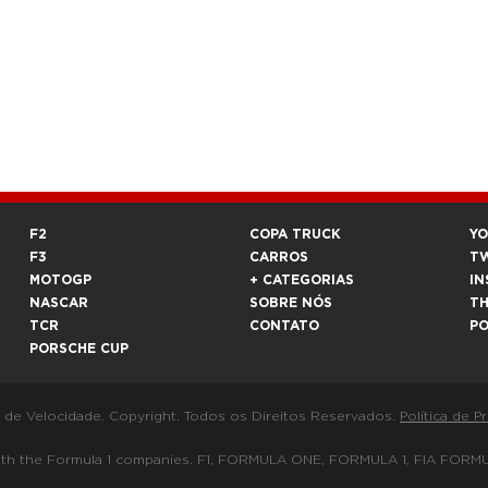
F2
COPA TRUCK
Y
F3
CARROS
T
MOTOGP
+ CATEGORIAS
IN
NASCAR
SOBRE NÓS
T
TCR
CONTATO
P
PORSCHE CUP
a de Velocidade. Copyright. Todos os Direitos Reservados.
Política de P
 way with the Formula 1 companies. F1, FORMULA ONE, FORMULA 1, FIA 