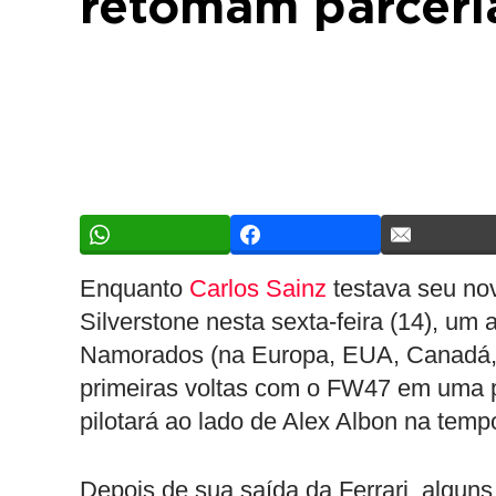
retomam parceri
Enquanto
Carlos Sainz
testava seu nov
Silverstone nesta sexta-feira (14), um 
Namorados (na Europa, EUA, Canadá, e
primeiras voltas com o FW47 em uma pi
pilotará ao lado de Alex Albon na tem
Depois de sua saída da Ferrari, algun