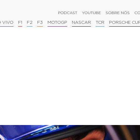
PODCAST
YOUTUBE
SOBRE NÓS
CO
 VIVO
F1
F2
F3
MOTOGP
NASCAR
TCR
PORSCHE CU