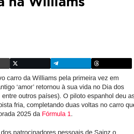
a na Williams
o carro da Williams pela primeira vez em
antigo ‘amor’ retornou à sua vida no Dia dos
ntre outros países). O piloto espanhol deu a
sta fria, completando duas voltas no carro qu
porada 2025 da
Fórmula 1
.
s dos patrocinadores pessoais de Sainz o