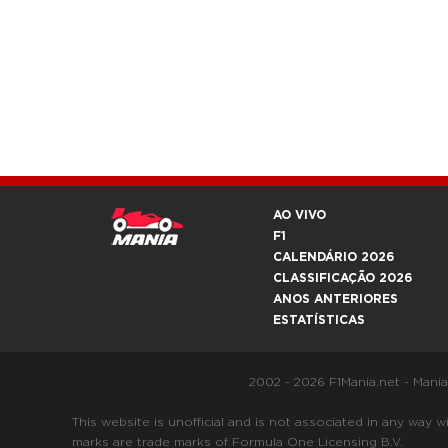
AO VIVO
F1
CALENDÁRIO 2026
CLASSIFICAÇÃO 2026
ANOS ANTERIORES
ESTATÍSTICAS
2002 - 2026 F1Mania.net - Mani
This website is unofficial and is not associated in any
marks are trade marks of Formula One Licensing B.V.