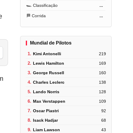
🏎️ Classificação
...
e
🏁 Corrida
...
Mundial de Pilotos
1.
Kimi Antonelli
219
2.
Lewis Hamilton
169
3.
George Russell
160
om
4.
Charles Leclerc
138
5.
Lando Norris
128
6.
Max Verstappen
109
7.
Oscar Piastri
92
8.
Isack Hadjar
68
9.
Liam Lawson
43