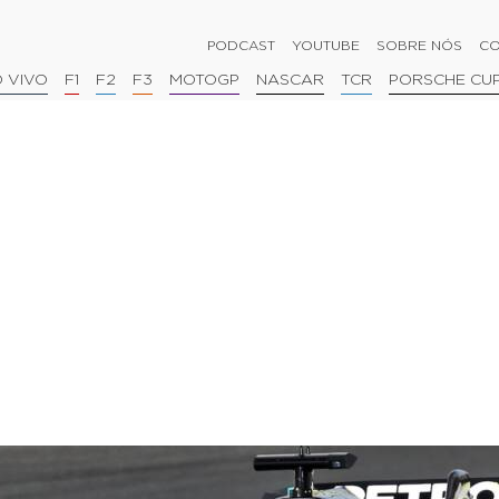
PODCAST
YOUTUBE
SOBRE NÓS
CO
 VIVO
F1
F2
F3
MOTOGP
NASCAR
TCR
PORSCHE CU