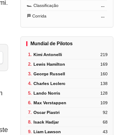
mi.
🏎️ Classificação
...
🏁 Corrida
...
Mundial de Pilotos
1.
Kimi Antonelli
219
2.
Lewis Hamilton
169
3.
George Russell
160
4.
Charles Leclerc
138
m
5.
Lando Norris
128
6.
Max Verstappen
109
7.
Oscar Piastri
92
8.
Isack Hadjar
68
ste
9.
Liam Lawson
43