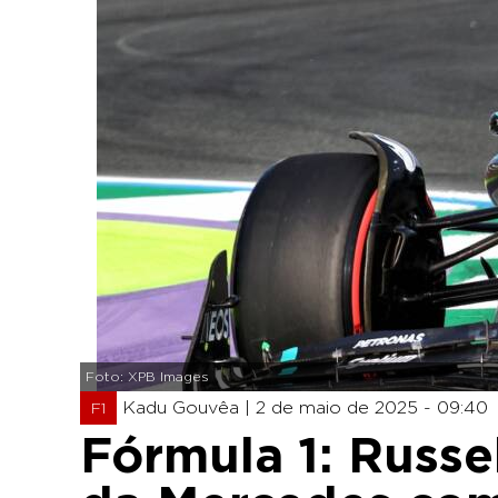
Foto: XPB Images
Kadu Gouvêa |
2 de maio de 2025 - 09:40
F1
Fórmula 1: Russel