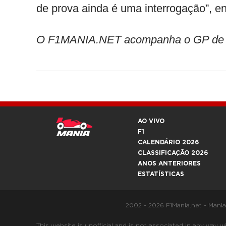
de prova ainda é uma interrogação”, enc
O F1MANIA.NET acompanha o GP de Mia
AO VIVO
F1
CALENDÁRIO 2026
CLASSIFICAÇÃO 2026
ANOS ANTERIORES
ESTATÍSTICAS
2002 - 2026 F1Mania.net - Mani
This website is unofficial and is not associated in any