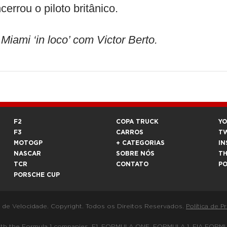
errou o piloto britânico.
mi ‘in loco’ com Victor Berto.
F2
COPA TRUCK
Y
F3
CARROS
T
MOTOGP
+ CATEGORIAS
IN
NASCAR
SOBRE NÓS
T
TCR
CONTATO
P
PORSCHE CUP
a de Velocidade. Copyright. Todos os Direitos Reservados.
Política de P
 way with the Formula 1 companies. F1, FORMULA ONE, FORMULA 1, FIA 