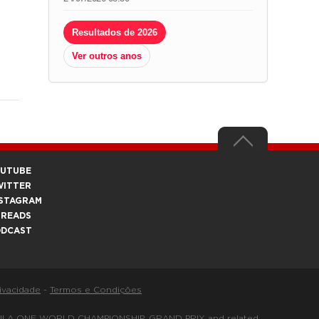
Resultados de 2026
Ver outros anos
OUTUBE
WITTER
STAGRAM
HREADS
ODCAST
rivacidade
-
Termos e Condições
FORMULA ONE WORLD CHAMPIONSHIP, GRAND PRIX and related