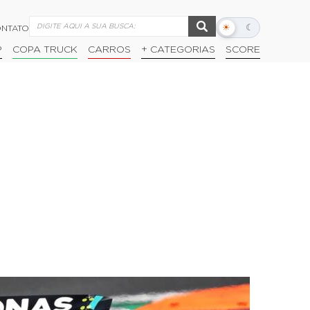
☀
☾
NTATO
Alternar
modo
P
COPA TRUCK
CARROS
+ CATEGORIAS
SCORE
escuro