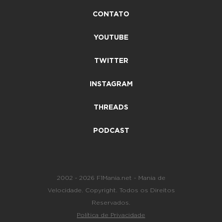
CONTATO
YOUTUBE
TWITTER
INSTAGRAM
THREADS
PODCAST
2002 - 2026 F1Mania.net - Mania de
Velocidade. Copyright. Todos os Direitos
Reservados.
Política de Privacidade