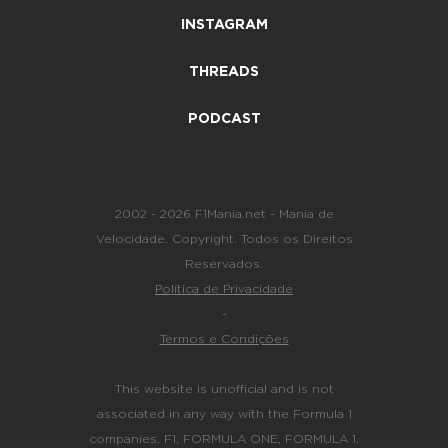
INSTAGRAM
THREADS
PODCAST
2002 - 2026 F1Mania.net - Mania de
Velocidade. Copyright. Todos os Direitos
Reservados.
Política de Privacidade
-
Termos e Condições
This website is unofficial and is not
associated in any way with the Formula 1
companies. F1, FORMULA ONE, FORMULA 1,