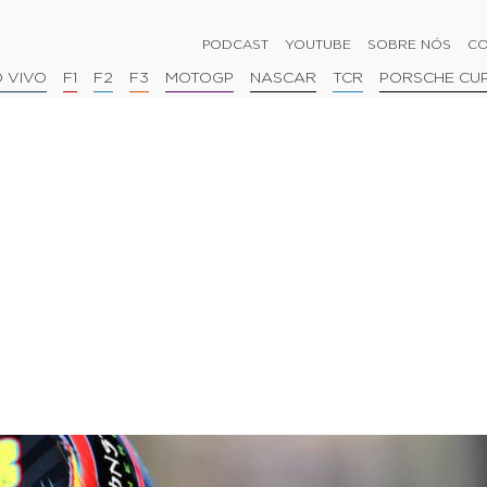
PODCAST
YOUTUBE
SOBRE NÓS
CO
 VIVO
F1
F2
F3
MOTOGP
NASCAR
TCR
PORSCHE CU