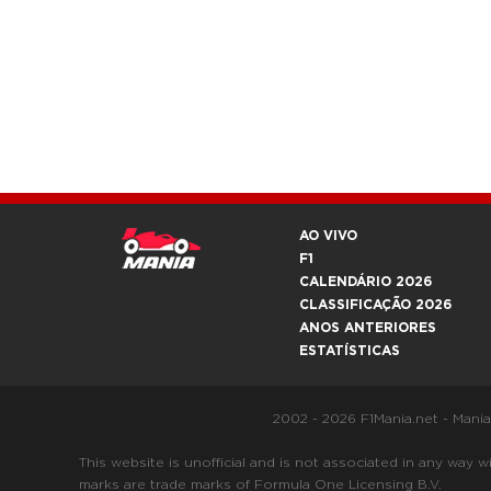
AO VIVO
F1
CALENDÁRIO 2026
CLASSIFICAÇÃO 2026
ANOS ANTERIORES
ESTATÍSTICAS
2002 - 2026 F1Mania.net - Mani
This website is unofficial and is not associated in any
marks are trade marks of Formula One Licensing B.V.