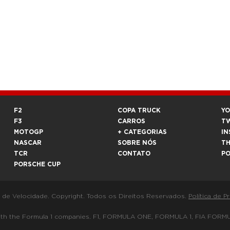
F2
COPA TRUCK
Y
F3
CARROS
T
MOTOGP
+ CATEGORIAS
IN
NASCAR
SOBRE NÓS
T
TCR
CONTATO
P
PORSCHE CUP
a de Velocidade. Copyright. Todos os Direitos Reservados.
Política de P
 way with the Formula 1 companies. F1, FORMULA ONE, FORMULA 1, FIA 