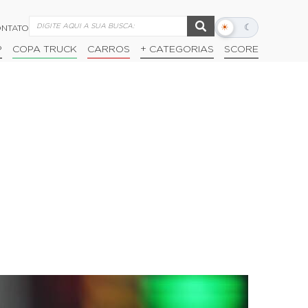
☀
☾
NTATO
Alternar
modo
P
COPA TRUCK
CARROS
+ CATEGORIAS
SCORE
escuro