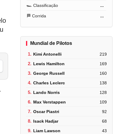
🏎️ Classificação
...
🏁 Corrida
...
elo
ou
Mundial de Pilotos
1.
Kimi Antonelli
219
2.
Lewis Hamilton
169
3.
George Russell
160
4.
Charles Leclerc
138
r
5.
Lando Norris
128
6.
Max Verstappen
109
7.
Oscar Piastri
92
8.
Isack Hadjar
68
9.
Liam Lawson
43