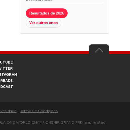
Resultados de 2026
Ver outros anos
OUTUBE
WITTER
STAGRAM
HREADS
ODCAST
rivacidade
-
Termos e Condições
FORMULA ONE WORLD CHAMPIONSHIP, GRAND PRIX and related