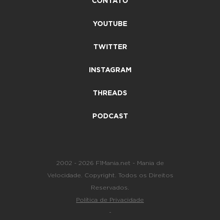
CONTATO
YOUTUBE
TWITTER
INSTAGRAM
THREADS
PODCAST
2002 - 2026 F1Mania.net - Mania de
Velocidade. Copyright. Todos os Direitos
Reservados.
Política de Privacidade
-