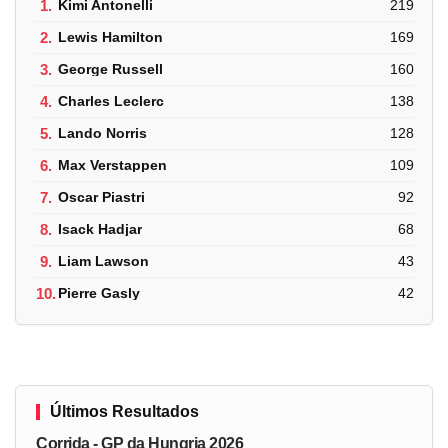
1.
Kimi Antonelli
219
2.
Lewis Hamilton
169
3.
George Russell
160
4.
Charles Leclerc
138
5.
Lando Norris
128
6.
Max Verstappen
109
7.
Oscar Piastri
92
8.
Isack Hadjar
68
9.
Liam Lawson
43
10.
Pierre Gasly
42
Últimos Resultados
Corrida - GP da Hungria 2026