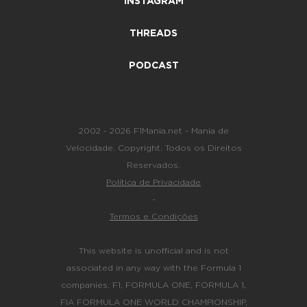
INSTAGRAM
THREADS
PODCAST
2002 - 2026 F1Mania.net - Mania de
Velocidade. Copyright. Todos os Direitos
Reservados.
Política de Privacidade
-
Termos e Condições
This website is unofficial and is not
associated in any way with the Formula 1
companies. F1, FORMULA ONE, FORMULA 1,
FIA FORMULA ONE WORLD CHAMPIONSHIP,