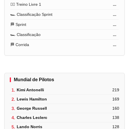
🏋️‍♂️ Treino Livre 1
...
🏎️ Classificação Sprint
...
🏁 Sprint
...
🏎️ Classificação
...
🏁 Corrida
...
Mundial de Pilotos
1.
Kimi Antonelli
219
2.
Lewis Hamilton
169
3.
George Russell
160
4.
Charles Leclerc
138
5.
Lando Norris
128