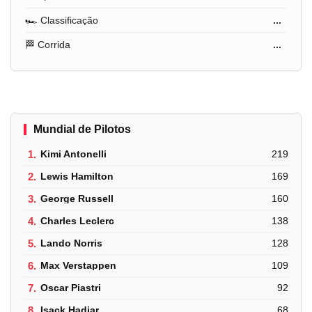
🏎️ Classificação
...
🏁 Corrida
...
Mundial de Pilotos
1.
Kimi Antonelli
219
2.
Lewis Hamilton
169
3.
George Russell
160
4.
Charles Leclerc
138
5.
Lando Norris
128
6.
Max Verstappen
109
7.
Oscar Piastri
92
8.
Isack Hadjar
68