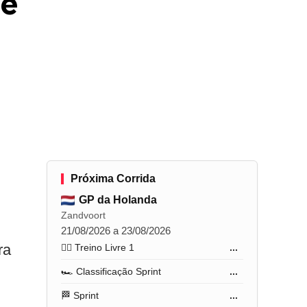
re
Próxima Corrida
GP da Holanda
Zandvoort
21/08/2026 a 23/08/2026
ra
🏋️‍♂️ Treino Livre 1
...
🏎️ Classificação Sprint
...
🏁 Sprint
...