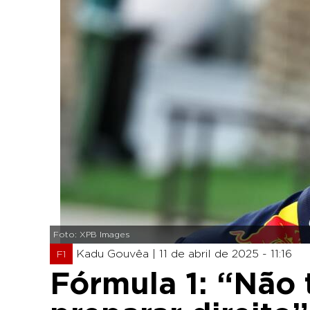
Foto: XPB Images
Kadu Gouvêa |
11 de abril de 2025 - 11:16
F1
Fórmula 1: “Não