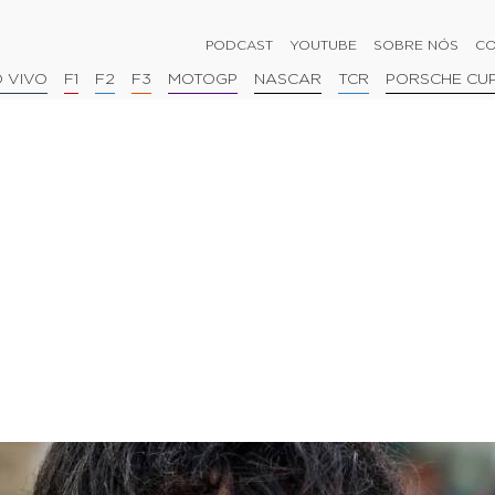
PODCAST
YOUTUBE
SOBRE NÓS
CO
 VIVO
F1
F2
F3
MOTOGP
NASCAR
TCR
PORSCHE CU