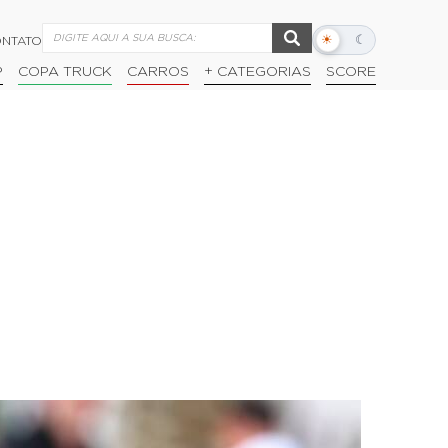
☀
☾
NTATO
Alternar
modo
P
COPA TRUCK
CARROS
+ CATEGORIAS
SCORE
escuro