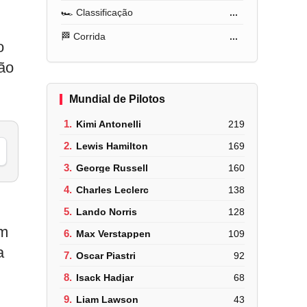
🏎️ Classificação
...
🏁 Corrida
...
o
ão
Mundial de Pilotos
1.
Kimi Antonelli
219
2.
Lewis Hamilton
169
3.
George Russell
160
4.
Charles Leclerc
138
5.
Lando Norris
128
em
6.
Max Verstappen
109
a
7.
Oscar Piastri
92
8.
Isack Hadjar
68
9.
Liam Lawson
43