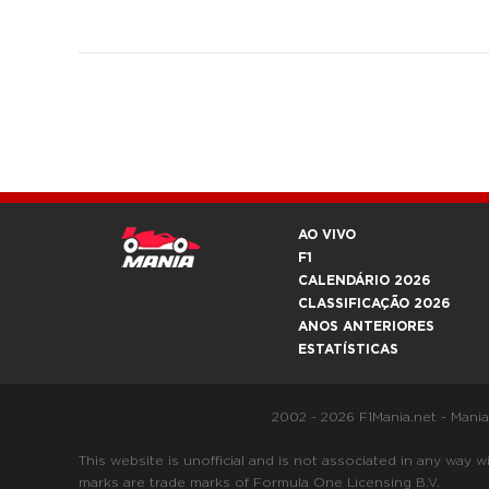
AO VIVO
F1
CALENDÁRIO 2026
CLASSIFICAÇÃO 2026
ANOS ANTERIORES
ESTATÍSTICAS
2002 - 2026 F1Mania.net - Mani
This website is unofficial and is not associated in any
marks are trade marks of Formula One Licensing B.V.