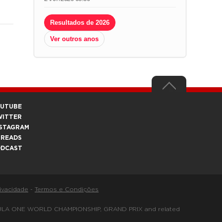
Resultados de 2026
Ver outros anos
OUTUBE
WITTER
STAGRAM
HREADS
ODCAST
rivacidade
-
Termos e Condições
FORMULA ONE WORLD CHAMPIONSHIP, GRAND PRIX and related