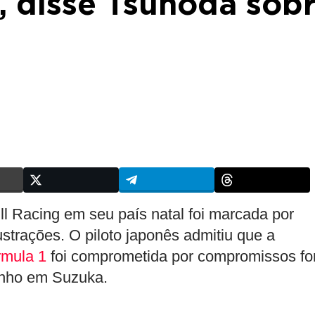
”, disse Tsunoda sob
l Racing em seu país natal foi marcada por
trações. O piloto japonês admitiu que a
rmula 1
foi comprometida por compromissos fo
enho em Suzuka.