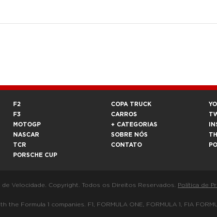
F2
COPA TRUCK
Y
F3
CARROS
T
MOTOGP
+ CATEGORIAS
IN
NASCAR
SOBRE NÓS
T
TCR
CONTATO
P
PORSCHE CUP
a de Velocidade. Copyright. Todos os Direitos Reservados.
Política de P
 way with the Formula 1 companies. F1, FORMULA ONE, FORMULA 1, FIA 