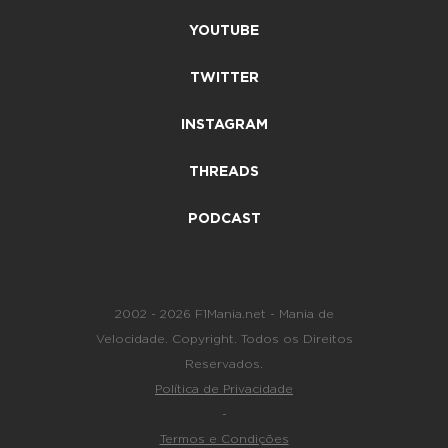
YOUTUBE
TWITTER
INSTAGRAM
THREADS
PODCAST
2002 - 2026 F1Mania.net - Mania de
Velocidade. Copyright. Todos os Direitos
Reservados.
Política de Privacidade
-
Termos e Condições