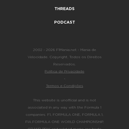
THREADS
PODCAST
2002 - 2026 F1Mania.net - Mania de
Velocidade. Copyright. Todos os Direitos
Reservados.
Política de Privacidade
-
Termos e Condições
This website is unofficial and is not
associated in any way with the Formula 1
companies. F1, FORMULA ONE, FORMULA 1,
FIA FORMULA ONE WORLD CHAMPIONSHIP,
GRAND PRIX and related marks are trade