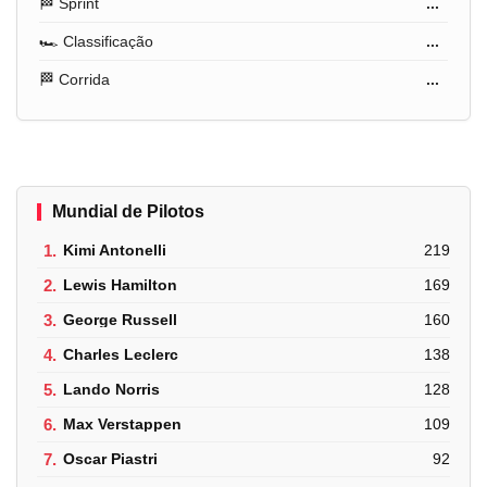
🏁 Sprint
...
🏎️ Classificação
...
🏁 Corrida
...
Mundial de Pilotos
1.
Kimi Antonelli
219
2.
Lewis Hamilton
169
3.
George Russell
160
4.
Charles Leclerc
138
5.
Lando Norris
128
6.
Max Verstappen
109
7.
Oscar Piastri
92