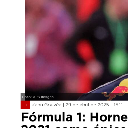
Foto: XPB Images
Kadu Gouvêa |
29 de abril de 2025 - 15:11
F1
Fórmula 1: Horne