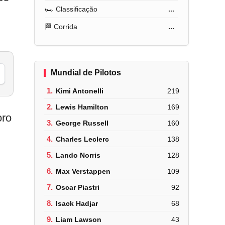
🏎️ Classificação
...
🏁 Corrida
...
Mundial de Pilotos
1.
Kimi Antonelli
219
2.
Lewis Hamilton
169
oro
3.
George Russell
160
4.
Charles Leclerc
138
5.
Lando Norris
128
6.
Max Verstappen
109
7.
Oscar Piastri
92
8.
Isack Hadjar
68
9.
Liam Lawson
43