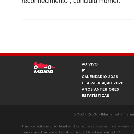
reconhecimento”, concluiu Horner.
AO VIVO
F1
CALENDÁRIO 2026
CLASSIFICAÇÃO 2026
ANOS ANTERIORES
ESTATÍSTICAS
2002 - 2026 F1Mania.net - Mani
This website is unofficial and is not associated in any
marks are trade marks of Formula One Licensing B.V.