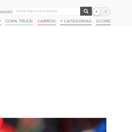
☀
☾
NTATO
Alternar
modo
P
COPA TRUCK
CARROS
+ CATEGORIAS
SCORE
escuro