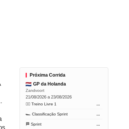
Próxima Corrida
A
GP da Holanda
Zandvoort
21/08/2026 a 23/08/2026
.
🏋️‍♂️ Treino Livre 1
...
🏎️ Classificação Sprint
...
a
🏁 Sprint
...
os