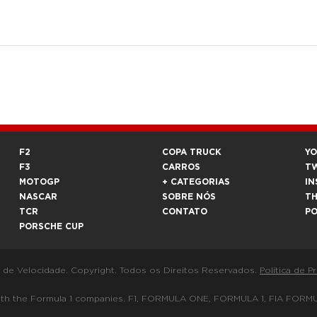
F2
COPA TRUCK
Y
F3
CARROS
T
MOTOGP
+ CATEGORIAS
IN
NASCAR
SOBRE NÓS
T
TCR
CONTATO
P
PORSCHE CUP
a de Velocidade. Copyright. Todos os Direitos Reservados.
Política de P
 way with the Formula 1 companies. F1, FORMULA ONE, FORMULA 1, FIA 