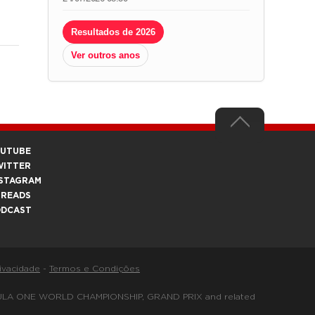
Resultados de 2026
Ver outros anos
OUTUBE
WITTER
STAGRAM
HREADS
ODCAST
rivacidade
-
Termos e Condições
FORMULA ONE WORLD CHAMPIONSHIP, GRAND PRIX and related