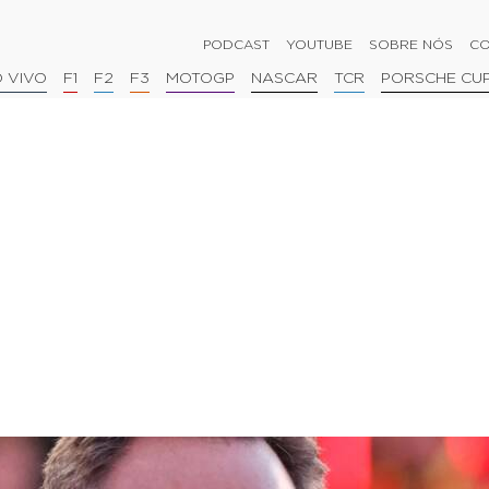
PODCAST
YOUTUBE
SOBRE NÓS
CO
 VIVO
F1
F2
F3
MOTOGP
NASCAR
TCR
PORSCHE CU