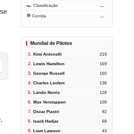
🏎️ Classificação
...
sse
🏁 Corrida
...
Mundial de Pilotos
1.
Kimi Antonelli
219
2.
Lewis Hamilton
169
3.
George Russell
160
4.
Charles Leclerc
138
5.
Lando Norris
128
6.
Max Verstappen
109
7.
Oscar Piastri
92
,
8.
Isack Hadjar
68
9.
Liam Lawson
43