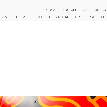
PODCAST
YOUTUBE
SOBRE NÓS
CO
 VIVO
F1
F2
F3
MOTOGP
NASCAR
TCR
PORSCHE CU