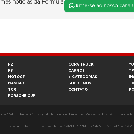
timas notícias da Fórmula
Junte-se ao nosso canal!
F2
COPA TRUCK
Y
F3
CARROS
T
MOTOGP
+ CATEGORIAS
IN
NASCAR
SOBRE NÓS
T
TCR
CONTATO
P
PORSCHE CUP
a de Velocidade. Copyright. Todos os Direitos Reservados.
Política de P
 way with the Formula 1 companies. F1, FORMULA ONE, FORMULA 1, FIA 