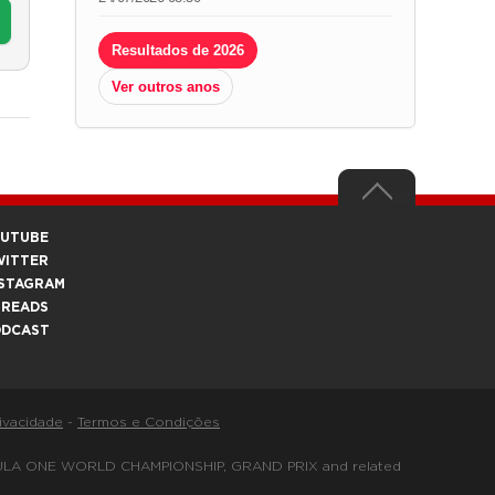
Resultados de 2026
Ver outros anos
OUTUBE
WITTER
STAGRAM
HREADS
ODCAST
rivacidade
-
Termos e Condições
FORMULA ONE WORLD CHAMPIONSHIP, GRAND PRIX and related