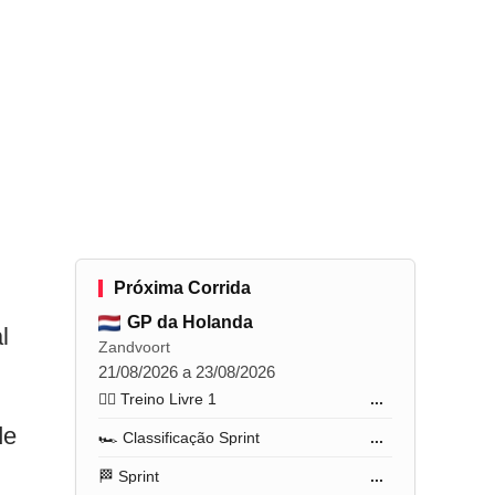
Próxima Corrida
GP da Holanda
l
Zandvoort
21/08/2026 a 23/08/2026
🏋️‍♂️ Treino Livre 1
...
de
🏎️ Classificação Sprint
...
🏁 Sprint
...