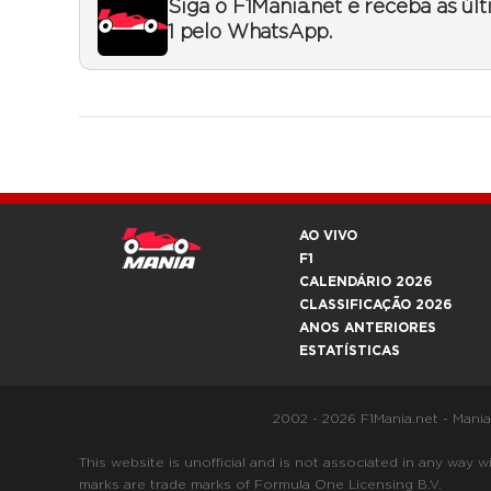
Siga o F1Mania.net e receba as úl
1 pelo WhatsApp.
AO VIVO
F1
CALENDÁRIO 2026
CLASSIFICAÇÃO 2026
ANOS ANTERIORES
ESTATÍSTICAS
2002 - 2026 F1Mania.net - Mani
This website is unofficial and is not associated in any
marks are trade marks of Formula One Licensing B.V.