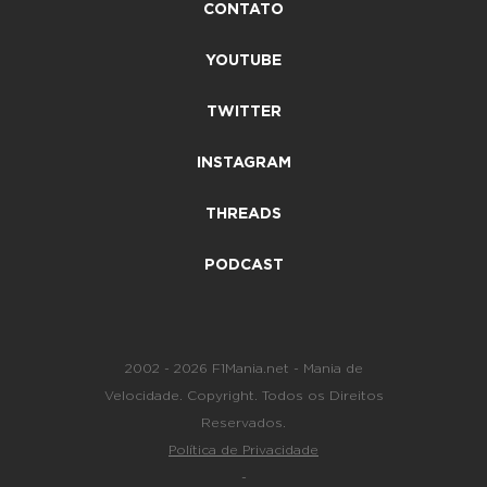
CONTATO
YOUTUBE
TWITTER
INSTAGRAM
THREADS
PODCAST
2002 - 2026 F1Mania.net - Mania de
Velocidade. Copyright. Todos os Direitos
Reservados.
Política de Privacidade
-