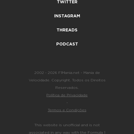
TWITTER
INSTAGRAM
THREADS
PODCAST
2002 - 2026 F1Mania.net - Mania de
Velocidade. Copyright. Todos os Direitos
Reservados.
Política de Privacidade
-
Termos e Condições
This website is unofficial and is not
associated in any way with the Formula 1