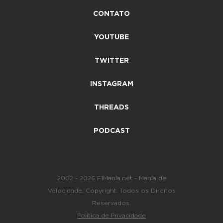
CONTATO
YOUTUBE
TWITTER
INSTAGRAM
THREADS
PODCAST
2002 - 2026 F1Mania.net - Mania de
Velocidade. Copyright. Todos os Direitos
Reservados.
Política de Privacidade