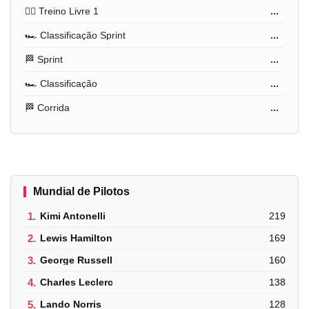
🏋️‍♂️ Treino Livre 1
...
🏎️ Classificação Sprint
...
🏁 Sprint
...
🏎️ Classificação
...
🏁 Corrida
...
Mundial de Pilotos
1.
Kimi Antonelli
219
2.
Lewis Hamilton
169
3.
George Russell
160
4.
Charles Leclerc
138
5.
Lando Norris
128