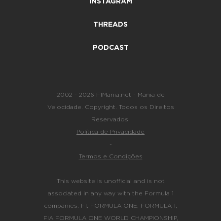
INSTAGRAM
THREADS
PODCAST
2002 - 2026 F1Mania.net - Mania de
Velocidade. Copyright. Todos os Direitos
Reservados.
Política de Privacidade
-
Termos e Condições
This website is unofficial and is not
associated in any way with the Formula 1
companies. F1, FORMULA ONE, FORMULA 1,
FIA FORMULA ONE WORLD CHAMPIONSHIP,