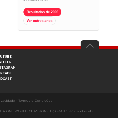
Resultados de 2026
Ver outros anos
OUTUBE
WITTER
STAGRAM
HREADS
ODCAST
rivacidade
-
Termos e Condições
FORMULA ONE WORLD CHAMPIONSHIP, GRAND PRIX and related