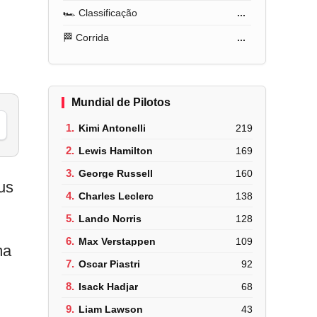
🏎️ Classificação
...
🏁 Corrida
...
Mundial de Pilotos
1.
Kimi Antonelli
219
2.
Lewis Hamilton
169
3.
George Russell
160
us
4.
Charles Leclerc
138
5.
Lando Norris
128
6.
Max Verstappen
109
ma
7.
Oscar Piastri
92
8.
Isack Hadjar
68
9.
Liam Lawson
43