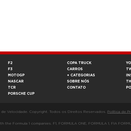
F2
COPA TRUCK
Y
F3
CARROS
T
MOTOGP
+ CATEGORIAS
IN
NASCAR
SOBRE NÓS
T
TCR
CONTATO
P
PORSCHE CUP
a de Velocidade. Copyright. Todos os Direitos Reservados.
Política de P
 way with the Formula 1 companies. F1, FORMULA ONE, FORMULA 1, FIA 