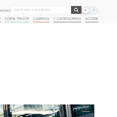
☀
☾
NTATO
Alternar
modo
P
COPA TRUCK
CARROS
+ CATEGORIAS
SCORE
escuro