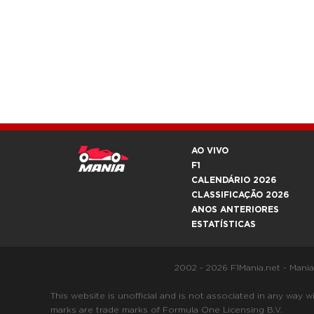
AO VIVO
F1
CALENDÁRIO 2026
CLASSIFICAÇÃO 2026
ANOS ANTERIORES
ESTATÍSTICAS
2002 - 2026 F1Mania.net - Mani
This website is unofficial and is not associated in any
marks are trade marks of Formula One Licensing B.V.