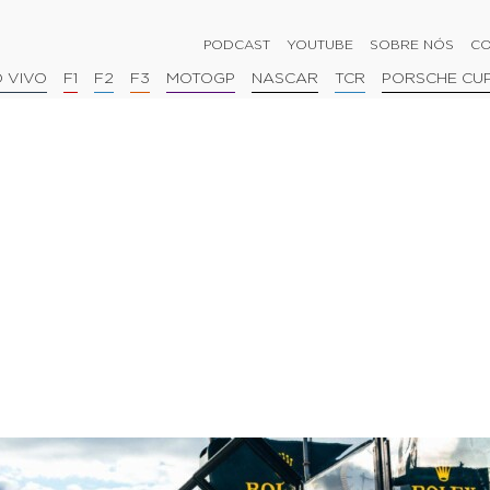
PODCAST
YOUTUBE
SOBRE NÓS
CO
 VIVO
F1
F2
F3
MOTOGP
NASCAR
TCR
PORSCHE CU