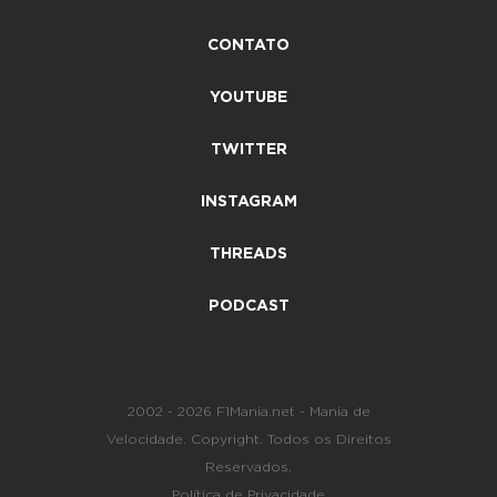
CONTATO
YOUTUBE
TWITTER
INSTAGRAM
THREADS
PODCAST
2002 - 2026 F1Mania.net - Mania de
Velocidade. Copyright. Todos os Direitos
Reservados.
Política de Privacidade